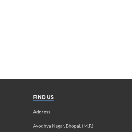
FIND US
Address
Ayodhya Nagar, Bhopal, (M.P.)