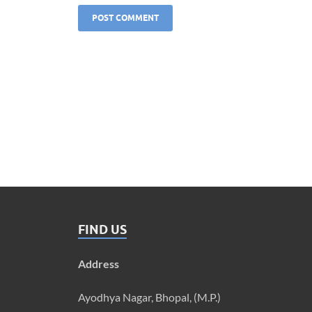
FIND US
Address
Ayodhya Nagar, Bhopal, (M.P.)