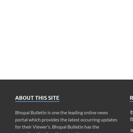
ABOUT THIS SITE
Bhopal Bulletin is one the leading online news
द
portal which provides the latest occurring updates
क
for their Viewer’s. Bhopal Bulletin has the
अ