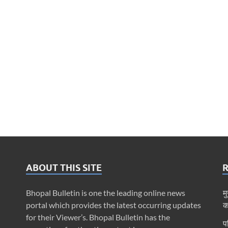
ABOUT THIS SITE
Bhopal Bulletin is one the leading online news
म
portal which provides the latest occurring updates
क
for their Viewer’s. Bhopal Bulletin has the
प