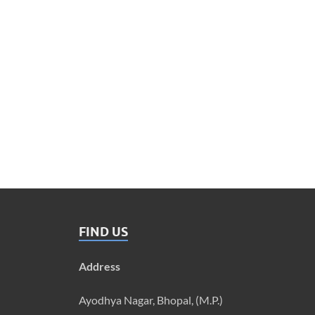
FIND US
Address
Ayodhya Nagar, Bhopal, (M.P.)