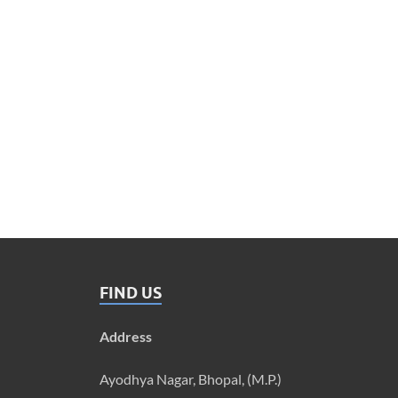
FIND US
Address
Ayodhya Nagar, Bhopal, (M.P.)