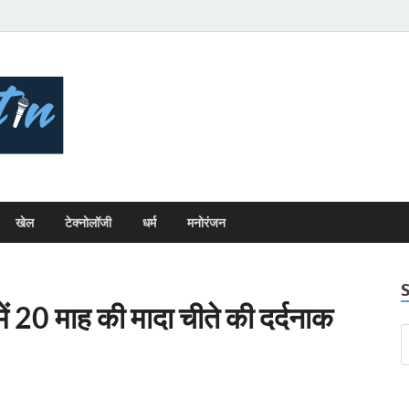
Bhopal Bulletin
Best News Blog Of Bhopal
खेल
टेक्नोलॉजी
धर्म
मनोरंजन
में 20 माह की मादा चीते की दर्दनाक