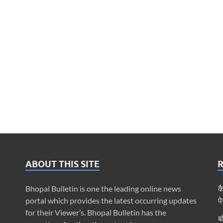
ABOUT THIS SITE
Bhopal Bulletin is one the leading online news
क
portal which provides the latest occurring updates
प
for their Viewer’s. Bhopal Bulletin has the
ब