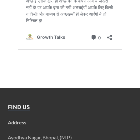
FIND US
Address
Ayodhya Nagar, Bhopal, (M.P.)