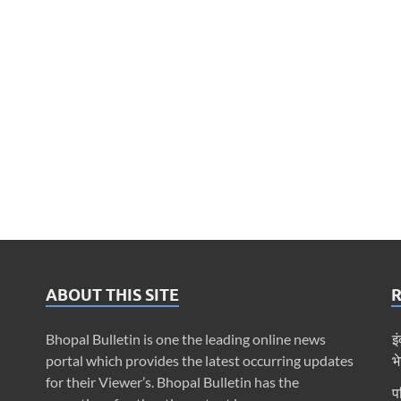
ABOUT THIS SITE
Bhopal Bulletin is one the leading online news
इ
portal which provides the latest occurring updates
भे
for their Viewer’s. Bhopal Bulletin has the
प