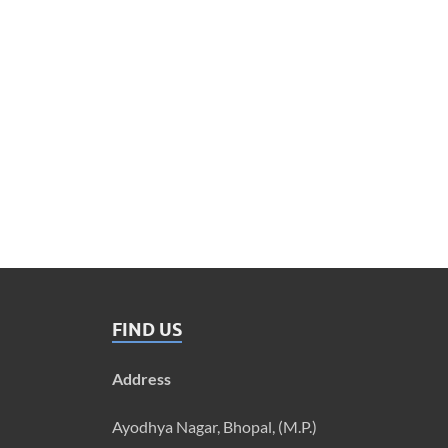
FIND US
Address
Ayodhya Nagar, Bhopal, (M.P.)