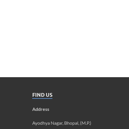
FIND US
Address
Ayodhya Nagar, Bhopal, (M.P.)