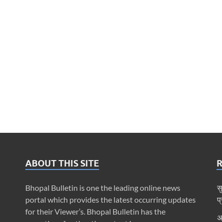
ABOUT THIS SITE
Bhopal Bulletin is one the leading online news
स
portal which provides the latest occurring updates
प
for their Viewer’s. Bhopal Bulletin has the
अ