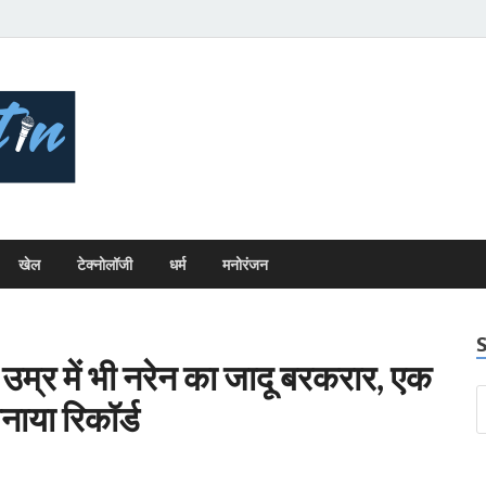
Bhopal Bulletin
Best News Blog Of Bhopal
खेल
टेक्नोलॉजी
धर्म
मनोरंजन
र में भी नरेन का जादू बरकरार, एक
ाया रिकॉर्ड