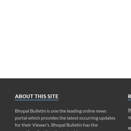
ABOUT THIS SITE
Bhopal Bulletin is one the leading online news
त
portal which provides the latest occurring updates
ग
for their Viewer’s. Bhopal Bulletin has the
म