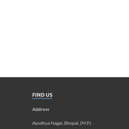
FIND US
Address
Ayodhya Nagar, Bhopal, (M.P.)