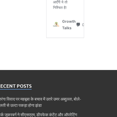
RECENT POSTS
िरंगा विवाद पर महबूबा के बचाव में उतरे उमर अब्दुल्ला, बोले-
लती से उल्टा पकड़ा होगा झंडा
ार्क जुकरबर्ग ने सीएसएएम, डीपफेक कंटेंट और ऑपरेटिंग