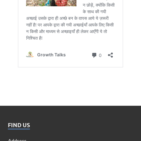
FIND US
Address